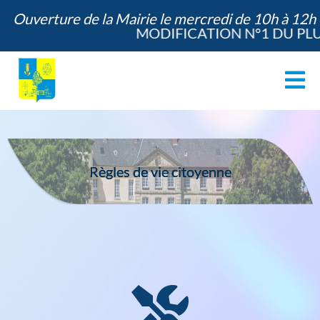
Ouverture de la Mairie le mercredi de 10h à 12h
MODIFICATION N°1 DU PLU 
ACCUEIL
LE VILLAGE
Règles de vie citoyenne
LA MAIRIE
ANIMATION / SERVICES
ÉDUCATION / JEUNESSE
COMMUNE VERTE
VIE DES ASSOCIATIONS