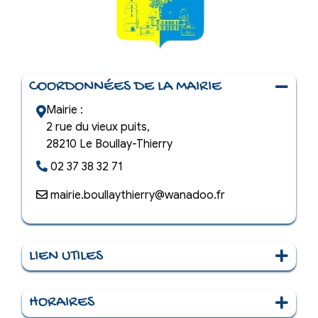
COORDONNÉES DE LA MAIRIE
Mairie :
2 rue du vieux puits,
28210 Le Boullay-Thierry
02 37 38 32 71
mairie.boullaythierry@wanadoo.fr
LIEN UTILES
Le Village
HORAIRES
La Mairie