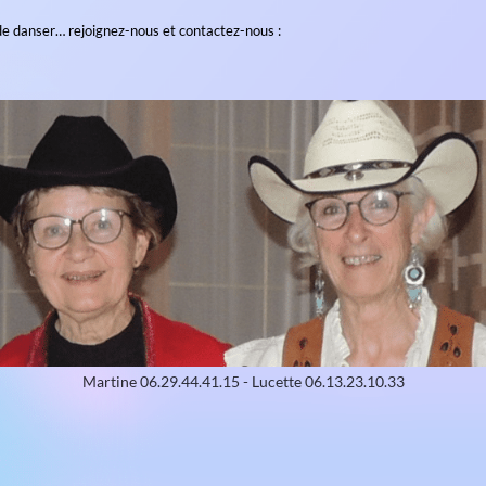
00 (débutant 18h15/19h15 — novice 19h15/20h15 — intermé
h30 (intermédiaire 13h30/14h30 – novice 14h30/15h30—débu
 par une animatrice diplômée NTA.
stern offrent un voyage musical dansant. Quel que soit votre n
bons moments ensemble. Seul(e), en couple ou en contra (face à
 New Country…ou des musiques aux influences Celtiques ou Lati
de vous amuser, de danser… rejoignez-nous et contactez-nous :