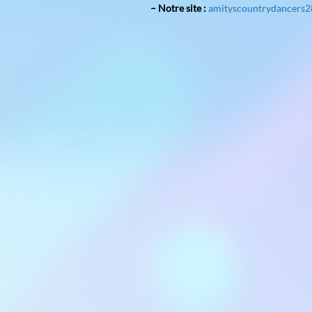
Et suivez-nous sur :
– FB
: amity’s country
– Notre site :
amitysco