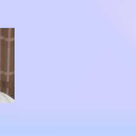
diaire 20h30/22h00
tant 15h30/16h30
iveau de pratique, apprendre la danse country, c’est d’abord a
 face), vous danserez sur différentes musiques Country aux styl
nes.