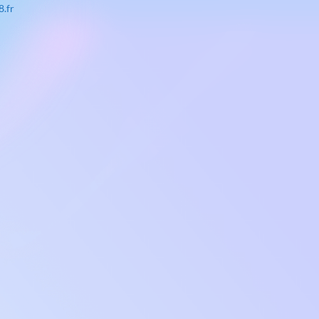
Martine 06.29.44.41.15 - Lucet
 dancers 28
untrydancers28.fr