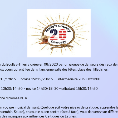
ty’s Country Dancers 28
28, Association du Boullay-Thierry créée en 08/2023 par un g
r…et le vôtre ! aux cours qui ont lieu dans l’ancienne salle des fêt