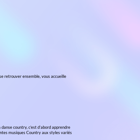
roupe de danseurs désireux de se retrouver ensemble, vous acc
es, place des Tilleuls les :