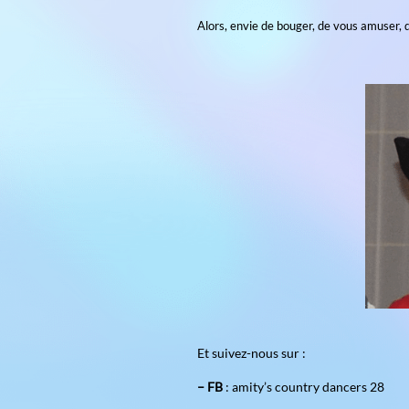
– lundi de 18h15 à 22h
– jeudi de 13h30 à 16
Les cours sont dispensés
Les danses Country et We
à danser et partager de 
: Rock, Two step, Polka,
Alors, envie de bouger, 