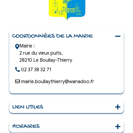
COORDONNÉES DE LA MAIRIE
Mairie :
2 rue du vieux puits,
28210 Le Boullay-Thierry
02 37 38 32 71
mairie.boullaythierry@wanadoo.fr
LIEN UTILES
Le Village
HORAIRES
La Mairie