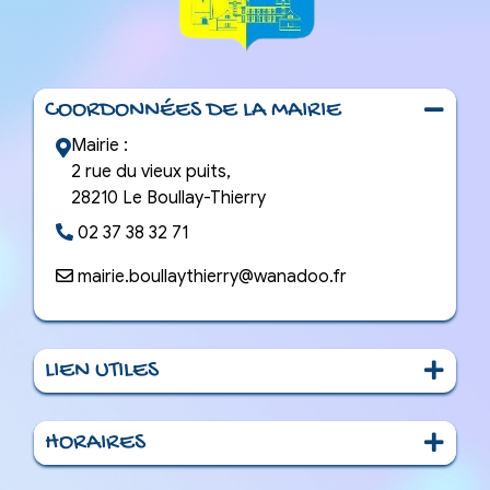
COORDONNÉES DE LA MAIRIE
Mairie :
2 rue du vieux puits,
28210 Le Boullay-Thierry
02 37 38 32 71
mairie.boullaythierry@wanadoo.fr
LIEN UTILES
Le Village
HORAIRES
La Mairie
Le Mardiaccueil téléphonique de 9h30 à 12h
Animations / Services